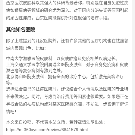
西京医院皮肤科以其强大的科研背景著称，特别是在自身免疫性疾
病如银屑病等领域的研究尤为深入。对于因内分泌失调等原因引起
的顽固性痤疮，西京医院能提供针对性很强的治疗手段。
其他知名医院
除了上述提到的几家医院外，还有许多其他的医疗机构也在祛痘领
域内表现出色，比如：
中南大学湘雅医院皮肤科 - 以皮肤肿瘤及免疫相关疾病见长。
上海交通大学医学院附属瑞金医院皮肤科 - 对于自身免疫病和皮肤
淋巴瘤等复杂病例有独到之处。
北京协和医院皮肤科 - 拥有全面的诊疗中心，包括激光美容治疗
等。
选择适合自己的祛痘医院时，建议结合个人情况以及医院的专业特
长来做决定。同时，考虑到治疗费用等因素也很重要。如果您正在
寻找合适的祛痘机构或对某家医院感兴趣，不妨进一步咨询了解详
情吧！
本文来自投稿，不代表本站立场，若转载请注明出处：
https://m.360xys.com/review/6841579.html