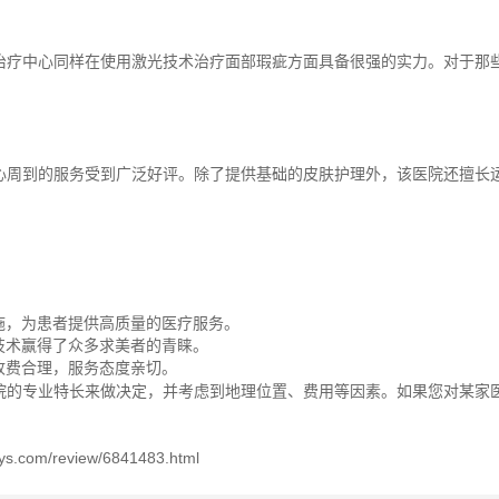
治疗中心同样在使用激光技术治疗面部瑕疵方面具备很强的实力。对于那
心周到的服务受到广泛好评。除了提供基础的皮肤护理外，该医院还擅长
施，为患者提供高质量的医疗服务。
技术赢得了众多求美者的青睐。
收费合理，服务态度亲切。
院的专业特长来做决定，并考虑到地理位置、费用等因素。如果您对某家
review/6841483.html