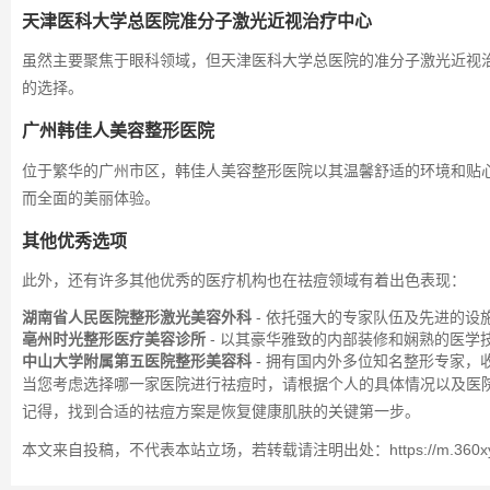
天津医科大学总医院准分子激光近视治疗中心
虽然主要聚焦于眼科领域，但天津医科大学总医院的准分子激光近视
的选择。
广州韩佳人美容整形医院
位于繁华的广州市区，韩佳人美容整形医院以其温馨舒适的环境和贴
而全面的美丽体验。
其他优秀选项
此外，还有许多其他优秀的医疗机构也在祛痘领域有着出色表现：
湖南省人民医院整形激光美容外科
- 依托强大的专家队伍及先进的设
亳州时光整形医疗美容诊所
- 以其豪华雅致的内部装修和娴熟的医学
中山大学附属第五医院整形美容科
- 拥有国内外多位知名整形专家，
当您考虑选择哪一家医院进行祛痘时，请根据个人的具体情况以及医
记得，找到合适的祛痘方案是恢复健康肌肤的关键第一步。
本文来自投稿，不代表本站立场，若转载请注明出处：https://m.360xys.com/