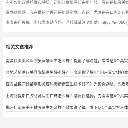
它不仅能改善轮廓和肤质，还能让眼周看起来更年轻，真的是抗衰神
说到疼痛感，我在做的时候还是能感觉到一点的，尤其是在口内治疗
本文来自投稿，不代表本站立场，若转载请注明出处：https://m.360xys.com/r
相关文章推荐
南昌佳美美容医院吴智娟医生怎么样？提前了解清楚，看看这3个真
合肥艺星医疗美容陶娟医生好不好？一文带你了解4个用户真实体验
西安益民门诊部整形美容科樊倩倩医生技术好吗？为帮你避坑，先看
上海谷提斯口腔马蕊医生口碑怎么样？别盲目选择，先看看这4个真
郑州广运医美王健强医生怎么样？效果说了算。看下这1个真实客人