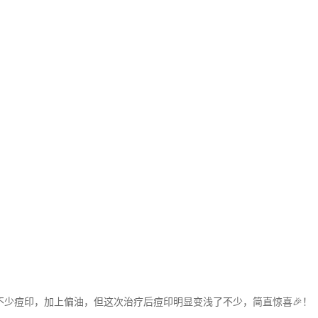
少痘印，加上偏油，但这次治疗后痘印明显变浅了不少，简直惊喜🎉！