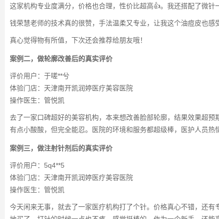
这家机构专业度满分，价格也合理，性价比超高👍。我还搭配了微针
钱荣慧老师的技术真的很赞，手法温柔又专业，让我这个油痘皮也感受
真心觉得物有所值，下次还会推荐给朋友哦！
案例二，做轮廓改善后的真实评价
评价用户：于嗟**兮
体验门店：天津南开凯润婷医疗美容医院
操作医生：管悦凯
去了一家口碑超好的美容机构，本来想改善脸部轮廓，结果效果超预期
有点小酸酸，但完全能忍。医院的环境和服务都超级棒，医护人员热情
案例三，做注射针剂后的真实评价
评价用户：5q4**5
体验门店：天津南开凯润婷医疗美容医院
操作医生：管悦凯
今天闲来无事，就去了一家医疗机构打了个针。价格真心不错，还有
地买了。打针的时候一点也不疼，感觉挺棒的。作为一个新手，还能享