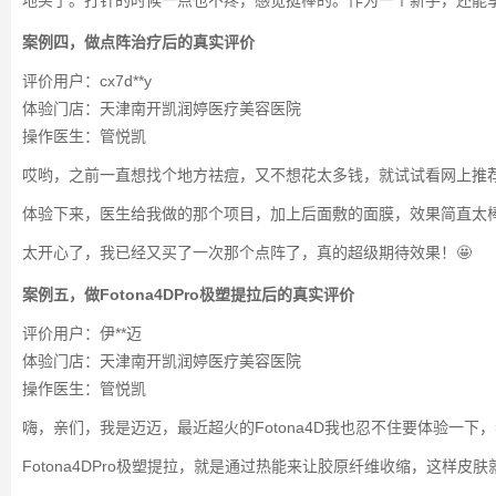
案例四，做点阵治疗后的真实评价
评价用户：cx7d**y
体验门店：天津南开凯润婷医疗美容医院
操作医生：管悦凯
哎哟，之前一直想找个地方祛痘，又不想花太多钱，就试试看网上推
体验下来，医生给我做的那个项目，加上后面敷的面膜，效果简直太
太开心了，我已经又买了一次那个点阵了，真的超级期待效果！🤩
案例五，做Fotona4DPro极塑提拉后的真实评价
评价用户：伊**迈
体验门店：天津南开凯润婷医疗美容医院
操作医生：管悦凯
嗨，亲们，我是迈迈，最近超火的Fotona4D我也忍不住要体验一下
Fotona4DPro极塑提拉，就是通过热能来让胶原纤维收缩，这样皮