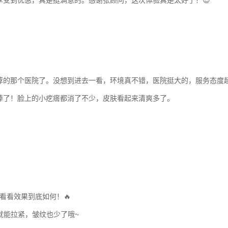
荐的那个医院了。没想到进去一看，环境真不错，医院挺大的，服务态度超
棒了！脸上的小疙瘩都消了不少，皮肤看起来清爽多了。
，看看效果到底如何！🔥
肤就能拉紧，皱纹也少了哦~