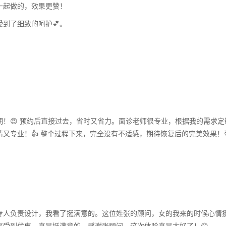
一起做的，效果更赞！
到了细致的呵护💕。
！😍 预约后直接过去，省时又省力。面诊老师很专业，根据我的需求定
又专业！👍 整个过程下来，完全没有不适感，期待恢复后的完美效果！
专人负责设计，我看了挺满意的。这位姓张的顾问，女的我来的时候心情
受到优惠，真是挺满意的。感谢张顾问，这次体验真是太好了！😊