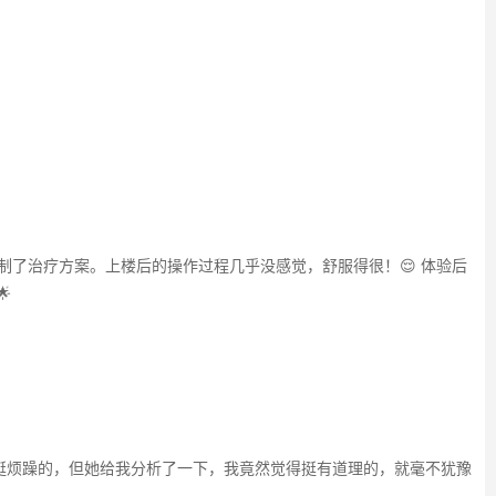
制了治疗方案。上楼后的操作过程几乎没感觉，舒服得很！😌 体验后

挺烦躁的，但她给我分析了一下，我竟然觉得挺有道理的，就毫不犹豫