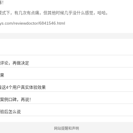
器！
模式下，有几次有点痛，但其他时候几乎没什么感觉，哈哈。
eviewdoctor/6841546.html
实评论，再做决定
效果
看这4个用户真实体验效果
实案例口碑，再说！
体验后怎么说
网站提醒和声明