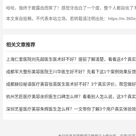
哈哈，我终于敢露齿而笑了！感觉牙齿白了一个度，整个人都自信了不
本文来自投稿，不代表本站立场，若转载请注明出处：https://m.360xys.com/r
相关文章推荐
上海仁爱医院刘先超医生医术好不好？提前了解清楚，看看这4个真
成都军大整形美容医院王川华医生好不好？先看下这1个案例效果反
成都赫拉秘语医疗美容张英医生医术好不好？3个真实评价，帮您做
杭州艺匠医疗美容余炽医生口碑怎么样？看看别人怎么说，这3个真
深圳艺星医疗美容朱辉医生怎么样？一文带你了解3个用户真实体验