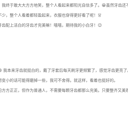
，我终于敢大大方方地笑，整个人看起来都阳光自信多了。😁虽然牙齿还
少，整个人看着都轻盈起来，衣服也穿得更好看了呢！👗
齿配上洁白的牙齿才完美嘛！嘻嘻，期待我的小白牙！😉
 我本来牙齿就挺白的，戴了牙套后每天刷牙更频繁了，感觉牙齿更亮了
想变小的话可能得磨掉一些，我可不舍得。就这样，看着也挺好的。
方方正正，但作为普通人，不需要每颗牙齿都那么完美。只要整齐又美观