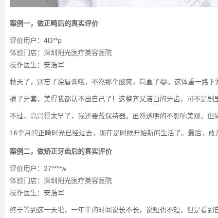
案例一，做正畸后的真实评价
评价用户：4l3**p
体验门店：深圳阳光医疗美容医院
操作医生：安浩军
秋天了，别忘了涂唇膏哦，不然那个酸爽，简直了😂。这体重一路下
摘了牙套，美得我都认不出自己了！这整齐又洁白的牙齿，可不是剧里
不过，高兴得太早了，我还要戴保持器。虽然透明的不影响美观，但
16个月的正畸时光已经过去，现在是时候开始新的生活了。最后，放几
案例二，做矫正牙齿后的真实评价
评价用户：37****w
体验门店：深圳阳光医疗美容医院
操作医生：安浩军
终于等到这一天啦，一年半的时间说长不长，说短也不短，但是看到自