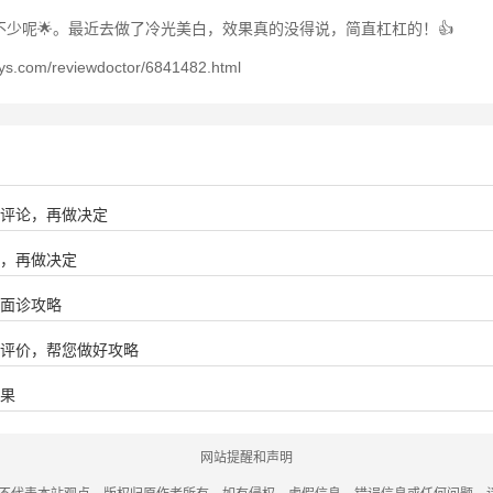
少呢🌟。最近去做了冷光美白，效果真的没得说，简直杠杠的！👍
eviewdoctor/6841482.html
实评论，再做决定
馈，再做决定
好面诊攻略
实评价，帮您做好攻略
效果
网站提醒和声明