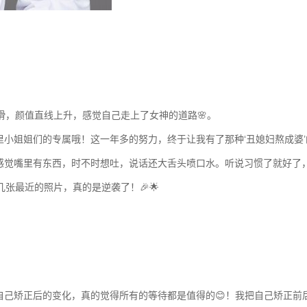
滑，颜值直线上升，感觉自己走上了女神的道路🌸。
小姐姐们的专属哦！这一年多的努力，终于让我有了那种‘丑媳妇熬成婆’
感觉嘴里有东西，时不时想吐，说话还大舌头喷口水。听说习惯了就好了，
张最近的照片，真的是逆袭了！🎉🌟
己矫正后的变化，真的觉得所有的等待都是值得的😊！我把自己矫正前