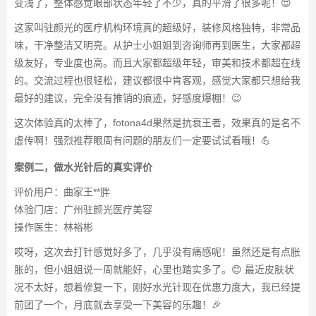
变浅了，整体感觉眼部状态年轻了不少，真的平滑了很多呢！😍
这家叫驻颜光的医疗机构环境真的超级好，装修风格独特，非常品
味，干净整洁又明亮。从护士小姐姐到咨询师再到医生，大家都超
级友好，专业度也高。而且大家都超级年轻，审美和技术都超在线
的。交流过程也很轻松，建议都很中肯客观，感觉大家都只想给我
最好的建议，完全没有推销的痕迹，好感度爆棚！😉
这次体验真的太棒了，fotona4d果然是抗衰王者，效果真的是名不
虚传啊！强烈推荐眼周有问题的朋友们一定要试试看哦！💪
案例二，做水光针后的真实评价
评价用户：曲家王**胖
体验门店：广州驻颜光医疗美容
操作医生：林裕彬
哎呀，这次去打针感觉好多了，几乎没有痛感呢！虽然还是有点胀
胀的，但小姐姐说一周就能好，心里也踏实多了。😊 最近皮肤状
况不太好，想着修复一下，刚好水光针现在优惠力度大，我已经提
前团了一个，月底就去享受一下美容的乐趣！🎉