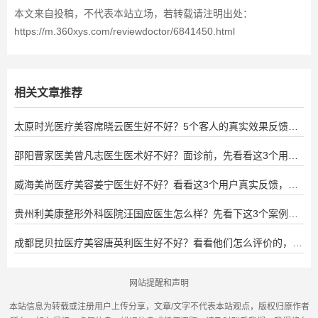
本文来自投稿，不代表本站立场，若转载请注明出处：
https://m.360xys.com/reviewdoctor/6841450.html
相关文章推荐
太原时光医疗美容席晓云医生好不好？5个客人的真实效果反馈，
看了不后悔
邵阳曹家医美曾凡志医生医术好不好？面诊前，先看看这3个用户
的真实体验效果吧~
威海美尚医疗美容姜宁医生好不好？看看这3个用户真实反馈，让
你心里有数
贵州利美康整形外科医院汪国应医生怎么样？先看下这3个案例效
果反馈，再做决定
成都昆贝拉医疗美容唐英利医生好不好？看看他们怎么评价的，这
2个真实案例值得参考
网站提醒和声明
本站信息为转载或注册用户上传分享，文章/文字不代表本站观点，版权归原作者