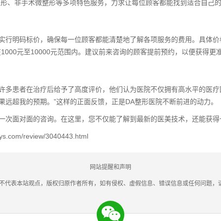
隐形、非手术微整形等多项特色服务，力求让每位顾客都能找到适合自己
院实行明码标价，确保每一位顾客都能清楚地了解各项服务的费用。具体价
在1000元至10000元范围内。建议前来咨询的顾客提前预约，以便获得更
。许多患者在治疗后给予了高度评价，他们认为医院不仅拥有高水平的医疗
果远超我的预期。”这样的正面反馈，正是DA整形医院不断前进的动力。
行一次面对面的咨询。在这里，您不仅能了解到最新的医美技术，还能获得
review/3040443.html
网站提醒和声明
字不代表本站观点，版权归原作者所有，如有侵权、虚假信息、错误信息或任何问题，