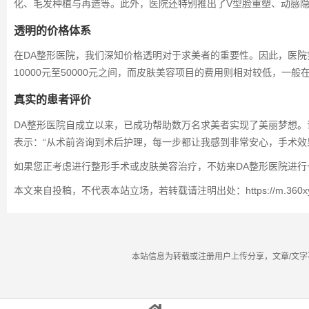
化、毛发种植与再造等。此外，医院还特别推出了V型脸重塑、动感
透明的价格体系
在DA整形医院，我们深知价格透明对于求美者的重要性。因此，医
10000元至50000元之间，而皮肤美容项目的费用则相对较低，一般
真实的患者评价
DA整形医院自成立以来，已成功帮助数万名求美者实现了美丽梦想
表示：“从术前咨询到术后护理，每一步都让我感到非常安心，手术效
如果您正考虑进行整形手术或皮肤美容治疗，不妨来DA整形医院进
本文来自投稿，不代表本站立场，若转载请注明出处：https://m.360xys.com/
本站信息为转载或注册用户上传分享，文章/文