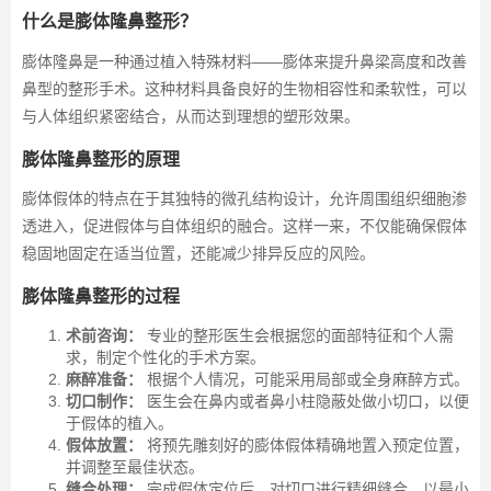
什么是膨体隆鼻整形？
膨体隆鼻是一种通过植入特殊材料——膨体来提升鼻梁高度和改善
鼻型的整形手术。这种材料具备良好的生物相容性和柔软性，可以
与人体组织紧密结合，从而达到理想的塑形效果。
膨体隆鼻整形的原理
膨体假体的特点在于其独特的微孔结构设计，允许周围组织细胞渗
透进入，促进假体与自体组织的融合。这样一来，不仅能确保假体
稳固地固定在适当位置，还能减少排异反应的风险。
膨体隆鼻整形的过程
术前咨询：
专业的整形医生会根据您的面部特征和个人需
求，制定个性化的手术方案。
麻醉准备：
根据个人情况，可能采用局部或全身麻醉方式。
切口制作：
医生会在鼻内或者鼻小柱隐蔽处做小切口，以便
于假体的植入。
假体放置：
将预先雕刻好的膨体假体精确地置入预定位置，
并调整至最佳状态。
缝合处理：
完成假体定位后，对切口进行精细缝合，以最小