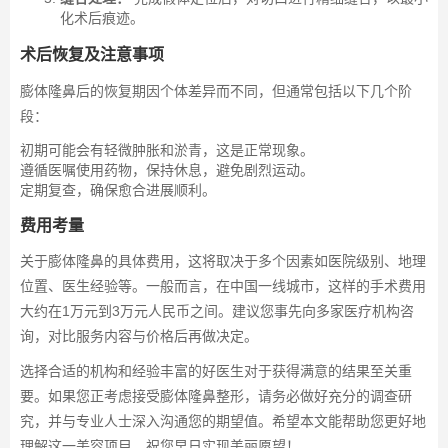
化术后痕迹。
术后恢复及注意事项
膨体隆鼻后的恢复期因个体差异而不同，但通常包括以下几个阶
段：
初期可能会有轻微肿胀和淤青，这是正常现象。
遵循医嘱使用药物，保持休息，避免剧烈运动。
定期复查，确保愈合进展顺利。
费用考量
关于膨体隆鼻的具体费用，这将取决于多个因素如医院级别、地理
位置、医生经验等。一般而言，在中国一线城市，这样的手术费用
大约在1万元到3万元人民币之间。建议您事先向多家医疗机构咨
询，对比服务内容与价格后再做决定。
选择合适的机构和经验丰富的好医生对于获得满意的结果至关重
要。如果您正考虑接受膨体隆鼻整形，请务必做好充分的调查研
究，并与专业人士深入沟通您的期望值。希望本文能帮助您更好地
理解这一美容项目，祝您早日实现美丽愿望！