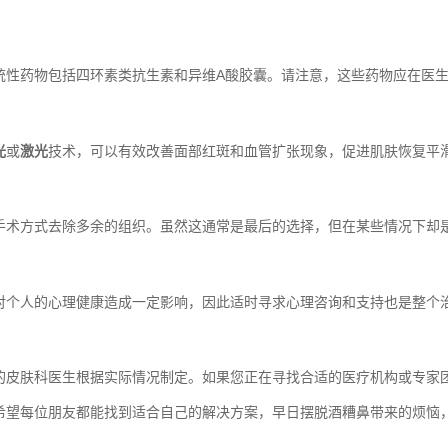
统性药物包括四环素类抗生素和异维A酸胶囊。请注意，这些药物应在医
光
或
激光
技术，可以有效改善面部红斑和血管扩张现象，促进肌肤恢复平
手术方式去除多余的组织。虽然这通常是最后的选择，但在某些情况下却
对个人的心理健康造成一定影响，因此适时寻求心理咨询和支持也是整个
的皮肤科医生根据实际情况制定。如果您正在寻找合适的医疗机构或专家
希望每位朋友都能找到适合自己的解决方案，早日摆脱酒糟鼻带来的烦恼