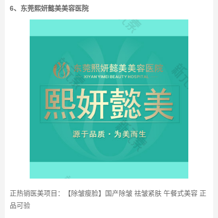
6、东莞熙妍懿美美容医院
正热销医美项目：【除皱瘦脸】国产除皱 祛皱紧肤 午餐式美容 正
品可验