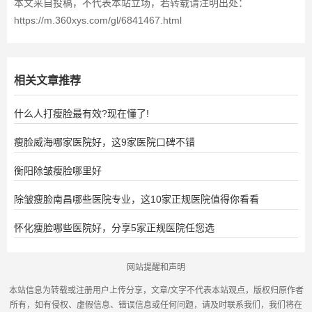
本文来自投稿，不代表本站立场，若转载请注明出处：
https://m.360xys.com/gl/6841467.html
相关文章推荐
什么人打瘦脸最有效?现在懂了!
瘦脸威海哪家医院好，这9家医院口碑不错
衡阳除皱瘦脸哪里好
除皱瘦脸南昌哪些医院专业，这10家正规医院值得你看看
怀化瘦脸哪些医院好，分享5家正规医院任您选
网站提醒和声明
本站信息为转载或注册用户上传分享，文章/文字不代表本站观点，版权归原作者
所有，如有侵权、虚假信息、错误信息或任何问题，请及时联系我们，我们将在