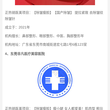
正热销医美项目：【除皱瘦脸】【国产除皱】 提拉紧致 去除皱纹
除皱针
成立于：2021年
机构擅长：鼻部整形、眼部整形、中医、胸部整形年
机构地址：广东省东莞市南城街道宏七路1号6栋123室
4、东莞非凡医疗美容医院
正热销医美项目：【除皱瘦脸】瘦小腿 女人都爱美！肌肉型 粗壮