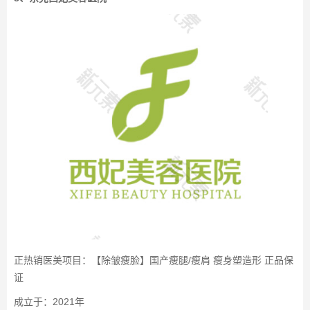
正热销医美项目：【除皱瘦脸】国产瘦腿/瘦肩 瘦身塑造形 正品保
证
成立于：2021年