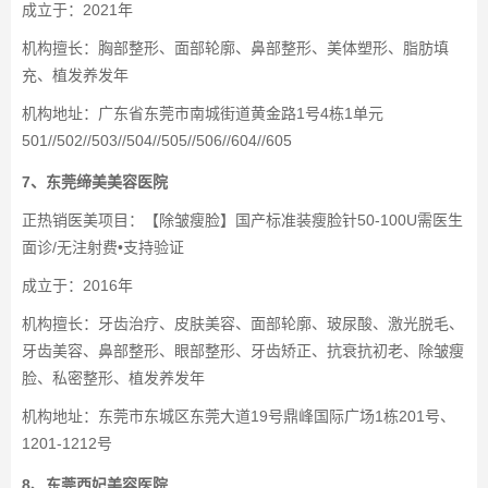
成立于：2021年
机构擅长：胸部整形、面部轮廓、鼻部整形、美体塑形、脂肪填
充、植发养发年
机构地址：广东省东莞市南城街道黄金路1号4栋1单元
501//502//503//504//505//506//604//605
7、东莞缔美美容医院
正热销医美项目：【除皱瘦脸】国产标准装瘦脸针50-100U需医生
面诊/无注射费•支持验证
成立于：2016年
机构擅长：牙齿治疗、皮肤美容、面部轮廓、玻尿酸、激光脱毛、
牙齿美容、鼻部整形、眼部整形、牙齿矫正、抗衰抗初老、除皱瘦
脸、私密整形、植发养发年
机构地址：东莞市东城区东莞大道19号鼎峰国际广场1栋201号、
1201-1212号
8、东莞西妃美容医院