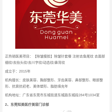
正热销医美项目：【除皱瘦脸】除皱针套餐 注射去鱼尾纹 去面部
细纹/去抬头纹/去川字纹/动态纹/鼻背纹
成立于：2015年
机构擅长：皮肤美容、胸部整形、牙齿美容、鼻部整形、眼部整
形、抗衰抗初老、美体塑形、脂肪填充年
机构地址：广东省东莞市东城街道东城路东城段284号1034室
2、东莞知美医疗美容门诊部