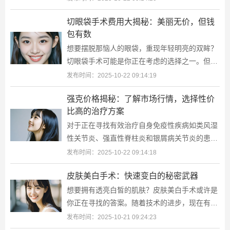
牙的相关信息，包括价格范围、推荐医
切眼袋手术费用大揭秘：美丽无价，但钱
包有数
想要摆脱那恼人的眼袋，重现年轻明亮的双眸？
切眼袋手术可能是你正在考虑的选择之一。但
是，在决定踏上这场美丽的旅程之前，了解相关
发布时间：2025-10-22 09:14:19
的价格信息是必不可少的一步。那么，进
强克价格揭秘：了解市场行情，选择性价
比高的治疗方案
对于正在寻找有效治疗自身免疫性疾病如类风湿
性关节炎、强直性脊柱炎和银屑病关节炎的患者
来说，强克（Recombinant Human TNF
发布时间：2025-10-22 09:14:18
Receptor-Ig Fusion Protein for Injection）是一
皮肤美白手术：快速变白的秘密武器
个备受关注的名字
想要拥有透亮白皙的肌肤？皮肤美白手术或许是
你正在寻找的答案。随着技术的进步，现在有多
种方法可以帮助你实现这一愿望。但在此之前，
发布时间：2025-10-21 09:24:23
请先了解不同类型的美白手术、它们的