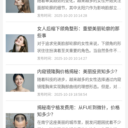
随着审美趋势的变化，越来越多的女性开始关注
面部轮廓的细节，其中太阳穴作为影响脸部立体
感的关键部位之一，受到了不少爱美人士的关
发布时间：2025-10-20 10:14:28
注。对于那些希望改善自己面部比例的人
女人后缩下颌角整形：重塑美丽轮廓的那
些事
对于追求完美脸部轮廓的女性来说，下颌角的形
状往往扮演着至关重要的角色。当自然条件不尽
如人意时，后缩下颌角整形手术便成为了一种受
发布时间：2025-10-20 10:14:27
欢迎的选择。本文将带你深入了解这一
内窥镜隆胸价格揭秘：美丽投资知多少？
随着科技的进步，越来越多的女性选择通过内窥
镜隆胸来实现胸部曲线的理想形态。但是，对于
很多人来说，手术费用是一个重要的考量因素。
发布时间：2025-10-19 18:58:54
本文将为你揭开内窥镜隆胸的价格面纱
揭秘南宁植发费用：从FUE到微针，价格
知多少？
在南宁这座美丽的城市里，脱发问题困扰着不少