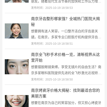
朋友。随着现代生活节奏的加快和工作压力增
大，越来越多的人开始寻求通过植发来解决头顶
发布时间：2025-10-19 18:58:53
的烦恼。那么，在南宁进行植发手术到底
南京牙齿整形哪家强？全城热门医院大揭
秘
想要拥有迷人笑容，一口整齐洁白的牙齿是关
键。在南京，多家专业口腔医疗机构提供牙齿整
形服务，帮助您解决牙齿不齐、拥挤或错位等问
发布时间：2025-10-19 18:58:51
题。今天就来盘点一下南京地区口碑极佳
南京全飞秒手术价格一览，清晰视界从这
里开始
想要摆脱眼镜束缚，享受无镜片的自由生活？南
京多家眼科医院提供先进的全飞秒激光近视矫正
手术，帮助您重获清晰视力。下面我们就来了解
发布时间：2025-10-19 18:58:50
一下南京地区全飞秒手术的价格情况吧
南京烤瓷牙价格大揭秘：找到最适合您的
美丽方案
想要在南京为自己的笑容加分，但又担心烤瓷牙